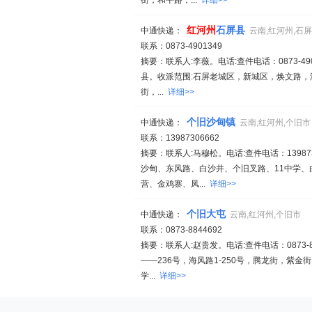
街，和平路，...
详细>>
红
河州
石屏县
中通快递：
云南,红河州,石
联系：0873-4901349
摘要：联系人:李薇。电话:查件电话：0873-49013
县。收派范围:石屏老城区，新城区，焕文路
街，...
详细>>
个旧沙甸镇
中通快递：
云南,红河州,个旧市
联系：13987306662
摘要：联系人:马穆松。电话:查件电话：139873
沙甸、东风路、白沙井、个旧叉路、11中学
营、金鸡寨、凤...
详细>>
个旧大屯
中通快递：
云南,红河州,个旧市
联系：0873-8844692
摘要：联系人:赵贵发。电话:查件电话：0873-8
——236号，海风路1-250号，腾龙街，
学...
详细>>