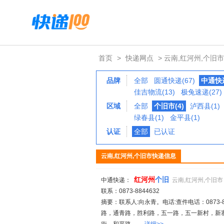
首页
>
快递网点
> 云南,红河州,个旧市
品牌
全部
圆通快递(67)
中通快递
佳吉物流(13)
极兔速递(27)
区域
全部
个旧市(4)
泸西县(1)
绿春县(1)
金平县(1)
认证
全部
已认证
云南,红河州,个旧市快递信息
红
河州
个旧
中通快递：
云南,红河州,个旧市
联系：0873-8844632
摘要：联系人:向永青。电话:查件电话：0873-884
路，通青路，胜利路，五一路，五一新村，新