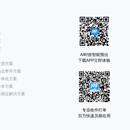
案
案
案
AI时效智能预估
下载APP立即体验
发货方案
地点寄件方案
一体化方案
降本方案
所函证解决方案
专业收件打单
百万快递员都在用