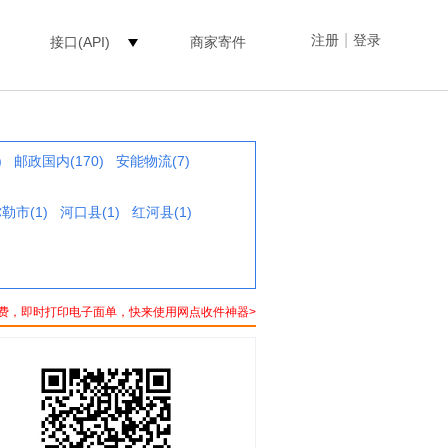
|
注册
登录
接口(API)
商家寄件
)
邮政国内(170)
安能物流(7)
勒市(1)
河口县(1)
红河县(1)
费，即时打印电子面单，快来使用网点收件神器>