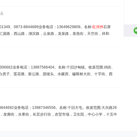
屏县
49、0873-8844689业务电话：13649629809。名称:
红
河州
石屏
，汇源路，西山路，湖滨路，云泉路，龙泉路，喜燕街，天竺街，祥和
06662业务电话：13887566404。名称:个旧沙甸镇。收派范围:鸡街、
、白房子、莲花塘、新公路、团坡头、水碾房、穆斯林大街、十字街、西
844692业务电话：13987346556。名称:个旧大屯。收派范围:大兴路26
紫金街，发廊街，水果街，长宏步行街，农贸市场，卫生院，中心小学，十五中