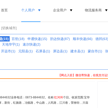
首页
个人用户
企业用户
物流服务商
[切换城市]
(15)
百世(18)
申通快递(15)
韵达快递(87)
顺丰快递(66)
德邦(63
天地华宇(1)
速尔快递(2)
开远市(1)
元阳县(1)
石屏县(1)
屏边县(1)
建水县(1)
蒙自市(1)
弥
【网点入驻】微信寄快递，在线支付运
4632业务电话：0873-8844632。名称:
红
河州
个旧。收派范围:宝华
寨，新街，红旗路，冶炼路，中山路，人民路，江川巷，荣禄街，川庙