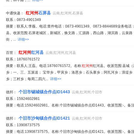
街，和平路，...
详细>>
红
河州
石屏县
中通快递：
云南,红河州,石屏县
联系：0873-4901349
摘要：联系人:李薇。电话:查件电话：0873-4901349、0873-8844689业务电话：1
县。收派范围:石屏老城区，新城区，焕文路，汇源路，西山路，湖滨路，云泉路
街，...
详细>>
红
河州
红河县
百世：
云南,红河州,红河县
联系：18760761572
摘要：联系人:王磊。电话:18760761572。名称:
红
河州
红河县。收派范围:县城（
乡：一、三、五派送； 宝华乡，甲寅乡；洛恩乡；石头寨乡；阿扎河乡；浪堤乡
乡；三村乡；每周二四六...
详细>>
个旧市锡城镇合作点ID1443
德邦：
云南,红河州,个旧市
联系：15924602981
摘要：电话:15924602981。名称:个旧市锡城镇合作点ID1443。收派范围:-。备
个旧市沙甸镇合作点ID1421
德邦：
云南,红河州,个旧市
联系：13908737575
摘要：电话:13908737575。名称:个旧市沙甸镇合作点ID1421。收派范围:-。备