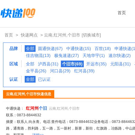
首页
首页
>
快递网点
> 云南,红河州,个旧市
[切换城市]
品牌
全部
圆通快递(67)
中通快递(15)
百世(18)
申通快递(1
佳吉物流(13)
极兔速递(27)
天地华宇(1)
速尔快递(2)
区域
全部
泸西县(31)
个旧市(69)
开远市(35)
元阳县(31)
金平县(26)
河口县(29)
红河县(39)
认证
全部
已认证
云南,红河州,个旧市快递信息
红
河州
个旧
中通快递：
云南,红河州,个旧市
联系：0873-8844632
摘要：联系人:向永青。电话:查件电话：0873-8844632业务电话：0873-884463
路，通青路，胜利路，五一路，五一新村，新寨，新街，红旗路，冶炼路，中山