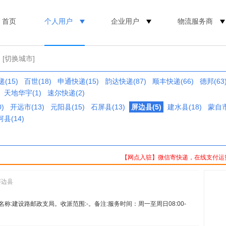
首页
个人用户
企业用户
物流服务商
[切换城市]
(15)
百世(18)
申通快递(15)
韵达快递(87)
顺丰快递(66)
德邦(63
天地华宇(1)
速尔快递(2)
)
开远市(13)
元阳县(15)
石屏县(13)
屏边县(5)
建水县(18)
蒙自市
县(14)
【网点入驻】微信寄快递，在线支付运
屏边县
4。名称:建设路邮政支局。收派范围:-。备注:服务时间：周一至周日08:00-