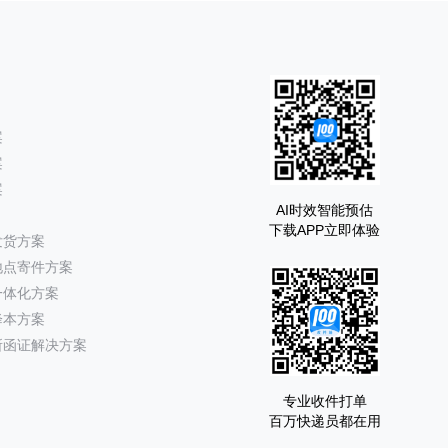
案
案
案
AI时效智能预估
下载APP立即体验
发货方案
地点寄件方案
一体化方案
降本方案
所函证解决方案
专业收件打单
百万快递员都在用