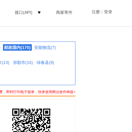
|
注册
登录
接口(API)
商家寄件
)
邮政国内(170)
安能物流(7)
(13)
弥勒市(15)
绿春县(9)
费，即时打印电子面单，快来使用网点收件神器>