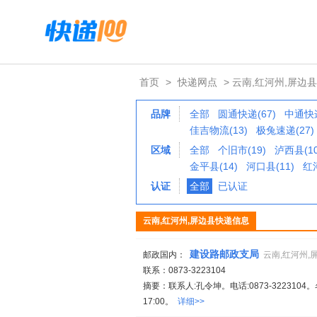
首页
>
快递网点
> 云南,红河州,屏边县
品牌
全部
圆通快递(67)
中通快递
佳吉物流(13)
极兔速递(27)
区域
全部
个旧市(19)
泸西县(10
金平县(14)
河口县(11)
红河
认证
全部
已认证
云南,红河州,屏边县快递信息
建设路邮政支局
邮政国内：
云南,红河州,
联系：0873-3223104
摘要：联系人:孔令坤。电话:0873-322310
17:00。
详细>>