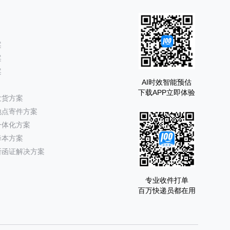
案
案
案
AI时效智能预估
下载APP立即体验
发货方案
地点寄件方案
一体化方案
降本方案
所函证解决方案
专业收件打单
百万快递员都在用