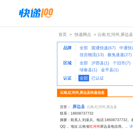
首页
>
快递网点
> 云南,红河州,屏边县
品牌
全部
圆通快递(67)
中通快递
佳吉物流(13)
极兔速递(27)
区域
全部
泸西县(1)
个旧市(7)
绿春县(1)
金平县(1)
认证
全部
已认证
云南,红河州,屏边县快递信息
屏边县
百世：
云南,红河州,屏边县
联系：18608737732
摘要：联系人:刘泉兵。电话:1860873773
QQ: 。地址:云南省
红
河州
屏边县电信局。...
详