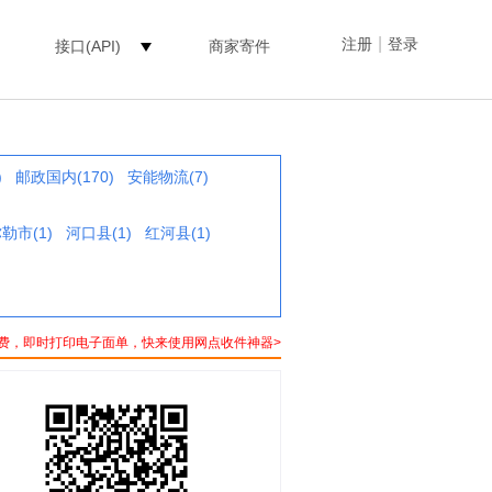
|
注册
登录
接口(API)
商家寄件
)
邮政国内(170)
安能物流(7)
勒市(1)
河口县(1)
红河县(1)
费，即时打印电子面单，快来使用网点收件神器>