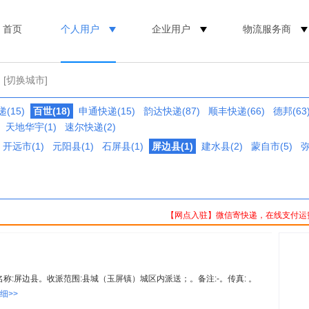
首页
个人用户
企业用户
物流服务商
[切换城市]
(15)
百世(18)
申通快递(15)
韵达快递(87)
顺丰快递(66)
德邦(63
天地华宇(1)
速尔快递(2)
开远市(1)
元阳县(1)
石屏县(1)
屏边县(1)
建水县(2)
蒙自市(5)
弥
【网点入驻】微信寄快递，在线支付运
2。名称:屏边县。收派范围:县城（玉屏镇）城区内派送；。备注:-。传真: 。
细>>