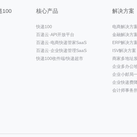
100
核心产品
解决方案
快递100
电商解决方
百递云·API开放平台
金融解决方
百递云·电商快递管家SaaS
ERP解决方
百递云·企业快递管理SaaS
ISV解决方案
快递100收件端/快递超市
商家多地址
企业多办公
企业小邮局
企业快递费
会计师事务