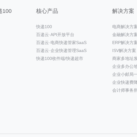
100
核心产品
解决方案
快递100
电商解决方
百递云·API开放平台
金融解决方
百递云·电商快递管家SaaS
ERP解决方
百递云·企业快递管理SaaS
ISV解决方案
快递100收件端/快递超市
商家多地址
企业多办公
企业小邮局
企业快递费
会计师事务