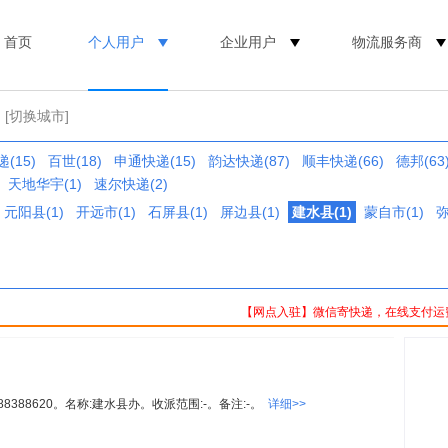
首页
个人用户
企业用户
物流服务商
[切换城市]
(15)
百世(18)
申通快递(15)
韵达快递(87)
顺丰快递(66)
德邦(63
天地华宇(1)
速尔快递(2)
元阳县(1)
开远市(1)
石屏县(1)
屏边县(1)
建水县(1)
蒙自市(1)
弥
【网点入驻】微信寄快递，在线支付运
8388620。名称:建水县办。收派范围:-。备注:-。
详细>>