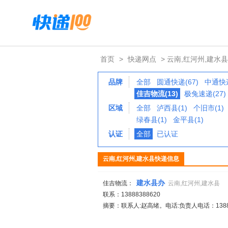
首页
>
快递网点
> 云南,红河州,建水县
品牌
全部
圆通快递(67)
中通快递
佳吉物流(13)
极兔速递(27)
区域
全部
泸西县(1)
个旧市(1)
绿春县(1)
金平县(1)
认证
全部
已认证
云南,红河州,建水县快递信息
建水县办
佳吉物流：
云南,红河州,建水县
联系：13888388620
摘要：联系人:赵高绪。电话:负责人电话：1388