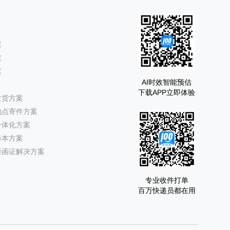
案
案
案
AI时效智能预估
下载APP立即体验
发货方案
地点寄件方案
一体化方案
降本方案
所函证解决方案
专业收件打单
百万快递员都在用