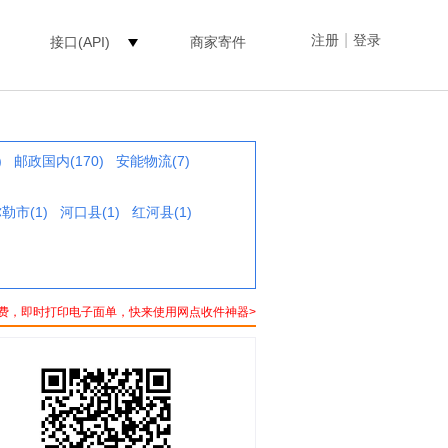
|
注册
登录
接口(API)
商家寄件
)
邮政国内(170)
安能物流(7)
勒市(1)
河口县(1)
红河县(1)
费，即时打印电子面单，快来使用网点收件神器>