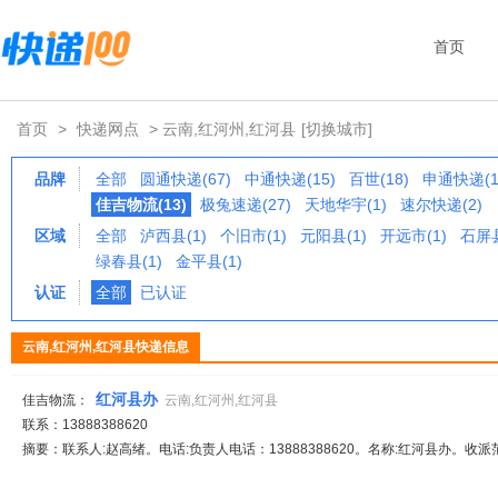
首页
首页
>
快递网点
> 云南,红河州,红河县
[切换城市]
品牌
全部
圆通快递(67)
中通快递(15)
百世(18)
申通快递(1
佳吉物流(13)
极兔速递(27)
天地华宇(1)
速尔快递(2)
区域
全部
泸西县(1)
个旧市(1)
元阳县(1)
开远市(1)
石屏县
绿春县(1)
金平县(1)
认证
全部
已认证
云南,红河州,红河县快递信息
红河县办
佳吉物流：
云南,红河州,红河县
联系：13888388620
摘要：联系人:赵高绪。电话:负责人电话：13888388620。名称:红河县办。收派范