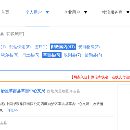
首页
个人用户
企业用户
物流服务商
吉县
[切换城市]
1)
韵达快递(8)
德邦(1)
邮政国内(41)
安能物流(2)
噶尔县(8)
日土县(5)
革吉县(5)
改则县(7)
措勤县(5)
【网点入驻】微信寄快递，在线支付运
自治区革吉县革吉中心支局
西藏,阿里地区,革吉县
23。名称:中国邮政集团有限公司西藏自治区革吉县革吉中心支局。收派范
:00。
详细>>
革吉县