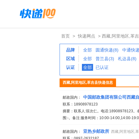
首页
>
快递网点
> 西藏,阿里地区,革
品牌
全部
圆通快递(8)
中通快递(
区域
全部
普兰县(3)
札达县(8)
认证
全部
已认证
西藏,阿里地区,革吉县快递信息
中国邮政集团有限公司西藏
邮政国内：
联系：18908978123
摘要：联系人:琼次仁。电话:189089781
围:-。备注:服务时间：10:00-14:00,14:00-19
亚热乡邮政所
邮政国内：
西藏,阿里地区,
联系：0897-2632187