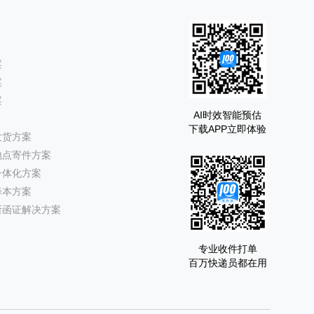
案
案
案
AI时效智能预估
下载APP立即体验
发货方案
地点寄件方案
一体化方案
降本方案
所函证解决方案
专业收件打单
百万快递员都在用