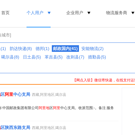
首页
个人用户
企业用户
物流服务商
换城市]
1)
韵达快递(8)
德邦(1)
邮政国内(41)
安能物流(2)
噶尔县(8)
日土县(5)
革吉县(5)
改则县(7)
措勤县(5)
【网点入驻】微信寄快递，在线支付运
地
区
阿里
中心支局
西藏,阿里地区,噶尔县
。名称:中国邮政集团有限公司
阿里地
区
阿里
中心支局。收派范围:-。备注:服务
地
区陕西东路支局
西藏,阿里地区,噶尔县