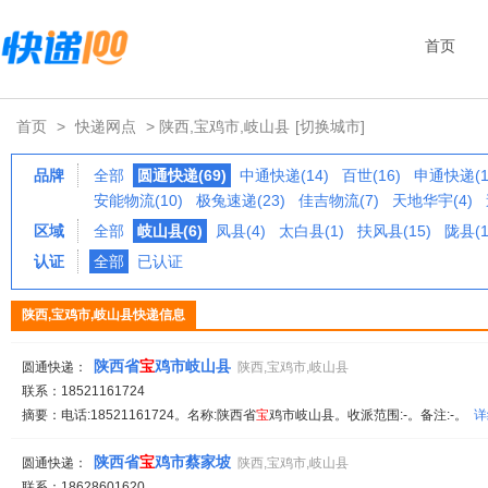
首页
首页
>
快递网点
> 陕西,宝鸡市,岐山县
[切换城市]
品牌
全部
圆通快递(69)
中通快递(14)
百世(16)
申通快递(1
安能物流(10)
极兔速递(23)
佳吉物流(7)
天地华宇(4)
区域
全部
岐山县(6)
凤县(4)
太白县(1)
扶风县(15)
陇县(1
认证
全部
已认证
陕西,宝鸡市,岐山县快递信息
陕西省
宝
鸡市岐山县
圆通快递：
陕西,宝鸡市,岐山县
联系：18521161724
摘要：电话:18521161724。名称:陕西省
宝
鸡市岐山县。收派范围:-。备注:-。
详
陕西省
宝
鸡市蔡家坡
圆通快递：
陕西,宝鸡市,岐山县
联系：18628601620