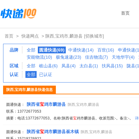
首页
首页
>
快递网点
> 陕西,宝鸡市,麟游县
[切换城市]
品牌
全部
圆通快递(69)
中通快递(14)
百世(16)
申通快递(1
安能物流(10)
极兔速递(23)
佳吉物流(7)
天地华宇(4)
区域
全部
岐山县(6)
凤县(4)
太白县(1)
扶风县(15)
陇县(1
认证
全部
已认证
陕西,宝鸡市,麟游县快递信息
陕西省
宝
鸡市麟游县
圆通快递：
陕西,宝鸡市,麟游县
联系：13772677053
摘要：电话:13772677053。名称:陕西省
宝
鸡市麟游县。收派范围:-。备注:-。
详
陕西省
宝
鸡市麟游县崔木镇
圆通快递：
陕西,宝鸡市,麟游县
联系：15719276922