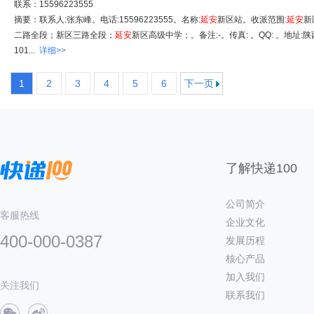
联系：15596223555
摘要：联系人:张东峰。电话:15596223555。名称:
延安
新区站。收派范围:
延安
新
二路全段；新区三路全段；
延安
新区高级中学；。备注:-。传真: 。QQ: 。地址:
101...
详细>>
1
2
3
4
5
6
下一页
了解快递100
公司简介
客服热线
企业文化
400-000-0387
发展历程
核心产品
加入我们
关注我们
联系我们