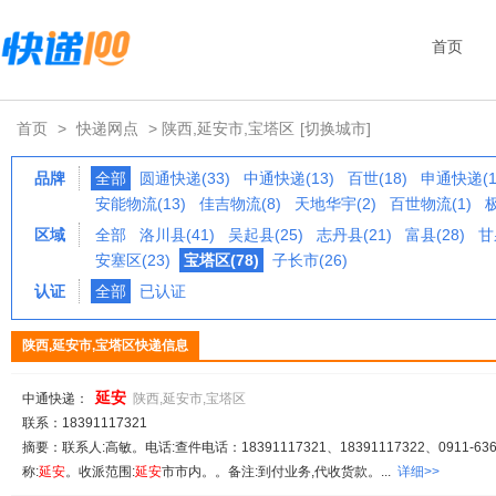
首页
首页
>
快递网点
> 陕西,延安市,宝塔区
[切换城市]
品牌
全部
圆通快递(33)
中通快递(13)
百世(18)
申通快递(1
安能物流(13)
佳吉物流(8)
天地华宇(2)
百世物流(1)
区域
全部
洛川县(41)
吴起县(25)
志丹县(21)
富县(28)
甘
安塞区(23)
宝塔区(78)
子长市(26)
认证
全部
已认证
陕西,延安市,宝塔区快递信息
延安
中通快递：
陕西,延安市,宝塔区
联系：18391117321
摘要：联系人:高敏。电话:查件电话：18391117321、18391117322、0911-636
称:
延安
。收派范围:
延安
市市内。。备注:到付业务,代收货款。...
详细>>