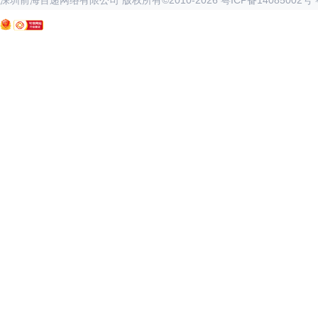
深圳前海百递网络有限公司 版权所有©2010-
2026
粤ICP备14085002号