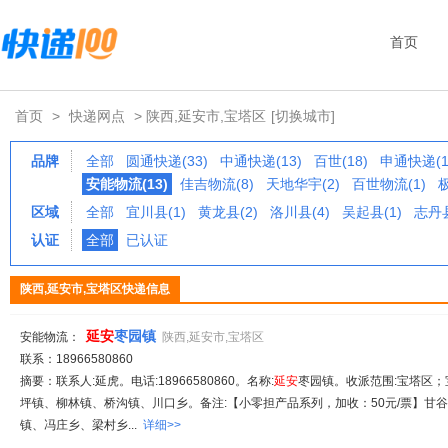
首页
首页
>
快递网点
> 陕西,延安市,宝塔区
[切换城市]
品牌
全部
圆通快递(33)
中通快递(13)
百世(18)
申通快递(1
安能物流(13)
佳吉物流(8)
天地华宇(2)
百世物流(1)
区域
全部
宜川县(1)
黄龙县(2)
洛川县(4)
吴起县(1)
志丹县
认证
全部
已认证
陕西,延安市,宝塔区快递信息
延安
枣园镇
安能物流：
陕西,延安市,宝塔区
联系：18966580860
摘要：联系人:延虎。电话:18966580860。名称:
延安
枣园镇。收派范围:宝塔区
坪镇、柳林镇、桥沟镇、川口乡。备注:【小零担产品系列，加收：50元/票】甘
镇、冯庄乡、梁村乡...
详细>>