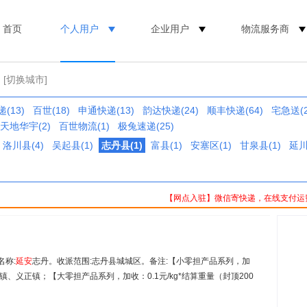
首页
个人用户
企业用户
物流服务商
[切换城市]
(13)
百世(18)
申通快递(13)
韵达快递(24)
顺丰快递(64)
宅急送(2
天地华宇(2)
百世物流(1)
极兔速递(25)
洛川县(4)
吴起县(1)
志丹县(1)
富县(1)
安塞区(1)
甘泉县(1)
延川
【网点入驻】微信寄快递，在线支付运
名称:
延安
志丹。收派范围:志丹县城城区。备注:【小零担产品系列，加
、义正镇；【大零担产品系列，加收：0.1元/kg*结算重量（封顶200