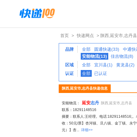
首页
>
快递网点
> 陕西,延安市,志丹县
品牌
全部
圆通快递(33)
中通快递
安能物流(13)
佳吉物流(8)
区域
全部
宜川县(1)
黄龙县(2)
认证
全部
已认证
陕西,延安市,志丹县快递信息
延安
志丹
安能物流：
陕西,延安市,志丹县
联系：18291148516
摘要：联系人:王经理。电话:18291148516;。
收：50元/票】杏河镇、旦八镇、金丁镇、永宁镇
元）】杏...
详细>>