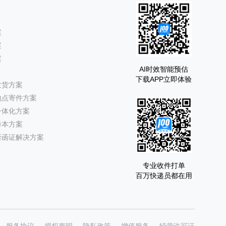
案
案
案
AI时效智能预估
下载APP立即体验
发货方案
地点寄件方案
一体化方案
降本方案
所函证解决方案
专业收件打单
百万快递员都在用