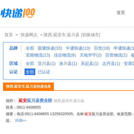
首页
首页
>
快递网点
> 陕西,延安市,延川县
[切换城市]
品牌
全部
圆通快递(33)
中通快递(13)
百世(18)
申通快递(1
安能物流(13)
佳吉物流(8)
天地华宇(2)
百世物流(1)
区域
全部
宜川县(1)
洛川县(1)
吴起县(1)
志丹县(1)
安塞区
认证
全部
已认证
陕西,延安市,延川县快递信息
延安
延川县营业部
德邦：
陕西,延安市,延川县
联系：0911-8408855
摘要：电话:0911-8408855 13259320505。名称:
延安
延川县营业部。收派范围:-
提。
详细>>