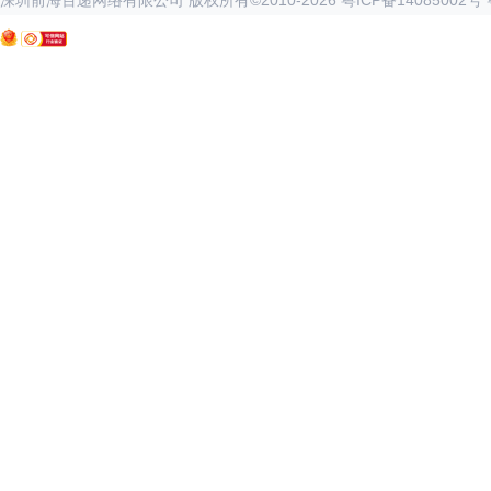
深圳前海百递网络有限公司 版权所有©2010-
2026
粤ICP备14085002号