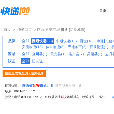
首页
首页
>
快递网点
> 陕西,延安市,延川县
[切换城市]
品牌
全部
圆通快递(33)
中通快递(13)
百世(18)
申通快递(1
安能物流(13)
佳吉物流(8)
天地华宇(2)
百世物流(1)
区域
全部
宜川县(1)
黄龙县(1)
洛川县(7)
吴起县(1)
志丹县
认证
全部
已认证
陕西,延安市,延川县快递信息
陕西省
延安
市延川县
圆通快递：
陕西,延安市,延川县
联系：0911-8115512
摘要：电话:0911-8115512。名称:陕西省
延安
市延川县。收派范围:-。备注:-。