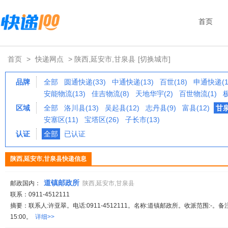
首页
首页
>
快递网点
> 陕西,延安市,甘泉县
[切换城市]
品牌
全部
圆通快递(33)
中通快递(13)
百世(18)
申通快递(1
安能物流(13)
佳吉物流(8)
天地华宇(2)
百世物流(1)
区域
全部
洛川县(13)
吴起县(12)
志丹县(9)
富县(12)
甘泉
安塞区(11)
宝塔区(26)
子长市(13)
认证
全部
已认证
陕西,延安市,甘泉县快递信息
道镇邮政所
邮政国内：
陕西,延安市,甘泉县
联系：0911-4512111
摘要：联系人:许亚翠。电话:0911-4512111。名称:道镇邮政所。收派范围:-。备
15:00。
详细>>