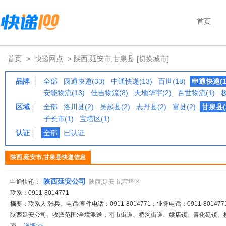
首页
首页
>
快递网点
> 陕西,延安市,甘泉县
[切换城市]
品牌
全部
圆通快递(33)
中通快递(13)
百世(18)
申通快递(1
安能物流(13)
佳吉物流(8)
天地华宇(2)
百世物流(1)
区域
全部
洛川县(2)
吴起县(2)
志丹县(2)
富县(2)
甘泉县(
子长市(1)
宝塔区(1)
认证
全部
已认证
陕西,延安市,甘泉县快递信息
陕西延安公司
申通快递：
陕西,延安市,宝塔区
联系：0911-8014771
摘要：联系人:张兵。电话:查件电话：0911-8014771；业务电话：0911-801477
陕西延安公司。收派范围:全境派送：南市街道、桥沟街道、姚店镇、青化砭镇、