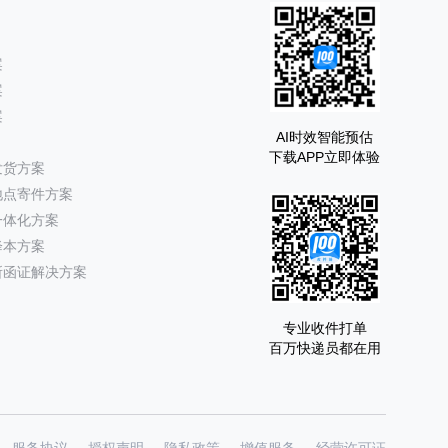
案
案
案
AI时效智能预估
下载APP立即体验
发货方案
地点寄件方案
一体化方案
降本方案
所函证解决方案
专业收件打单
百万快递员都在用