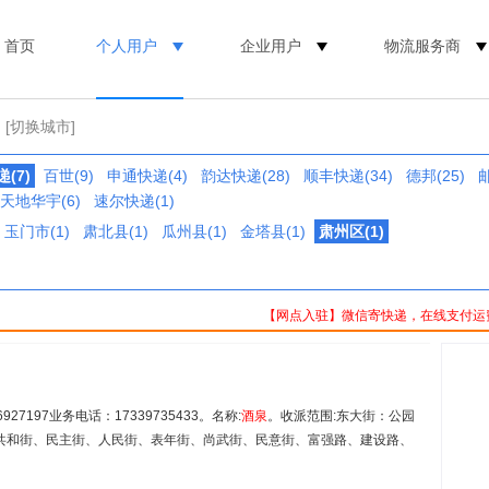
首页
个人用户
企业用户
物流服务商
[切换城市]
(7)
百世(9)
申通快递(4)
韵达快递(28)
顺丰快递(34)
德邦(25)
邮
天地华宇(6)
速尔快递(1)
玉门市(1)
肃北县(1)
瓜州县(1)
金塔县(1)
肃州区(1)
【网点入驻】微信寄快递，在线支付运
27197业务电话：17339735433。名称:
酒泉
。收派范围:东大街：公园
共和街、民主街、人民街、表年街、尚武街、民意街、富强路、建设路、