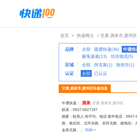
首页
>
快递网点
> 甘肃,酒泉市,肃州区
品牌
全部
圆通快递(36)
中通快递
极兔速递(13)
佳吉物流(5)
区域
全部
阿克塞(1)
敦煌市(1)
认证
全部
已认证
甘肃,酒泉市,肃州区快递信息
酒泉
中通快递：
甘肃,酒泉市,肃州区
联系：0937-6927197
摘要：联系人:张平均。电话:查件电话：0937-69
路、南后街、北环东路、东环北路、邮电街、
金泉北路、...
详细>>