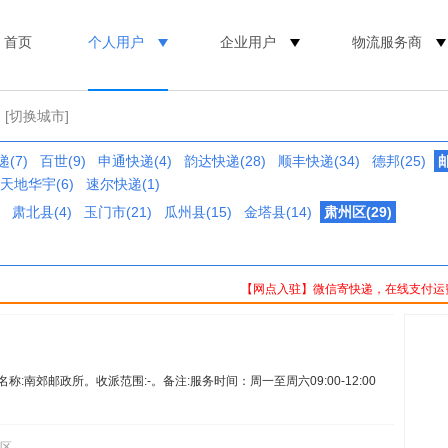
首页
个人用户
企业用户
物流服务商
[切换城市]
(7)
百世(9)
申通快递(4)
韵达快递(28)
顺丰快递(34)
德邦(25)
邮
天地华宇(6)
速尔快递(1)
肃北县(4)
玉门市(21)
瓜州县(15)
金塔县(14)
肃州区(29)
【网点入驻】微信寄快递，在线支付运
。名称:南郊邮政所。收派范围:-。备注:服务时间：周一至周六09:00-12:00
州区