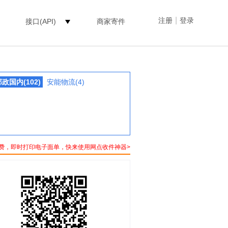
|
注册
登录
接口(API)
商家寄件
政国内(102)
安能物流(4)
费，即时打印电子面单，快来使用网点收件神器>