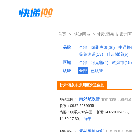
首页
>
快递网点
> 甘肃,酒泉市,肃州区
品牌
全部
圆通快递(36)
中通快递
极兔速递(13)
佳吉物流(5)
区域
全部
阿克塞(4)
敦煌市(15)
认证
全部
已认证
甘肃,酒泉市,肃州区快递信息
南郊邮政所
邮政国内：
甘肃,酒泉市,肃州区
联系：0937-2689655
摘要：联系人:郑兴国。电话:0937-2689655
14:30-17:30。
详细>>
紫荆园邮政所
邮政国内：
甘肃,酒泉市,肃