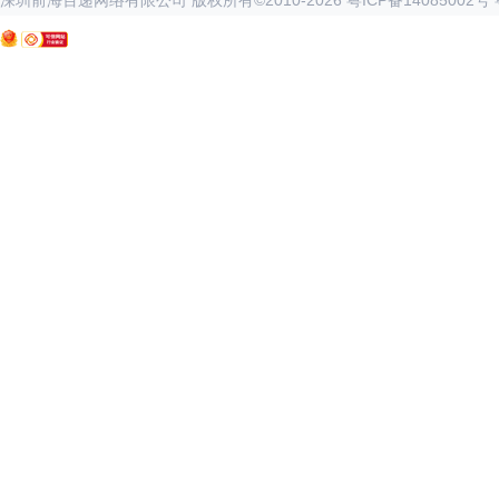
深圳前海百递网络有限公司 版权所有©2010-
2026
粤ICP备14085002号