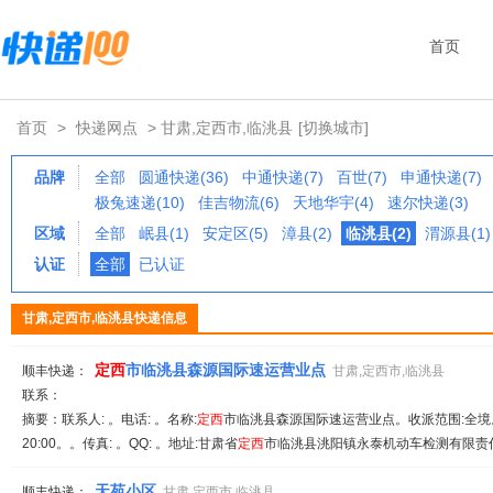
首页
首页
>
快递网点
> 甘肃,定西市,临洮县
[切换城市]
品牌
全部
圆通快递(36)
中通快递(7)
百世(7)
申通快递(7)
极兔速递(10)
佳吉物流(6)
天地华宇(4)
速尔快递(3)
区域
全部
岷县(1)
安定区(5)
漳县(2)
临洮县(2)
渭源县(1)
认证
全部
已认证
甘肃,定西市,临洮县快递信息
定西
市临洮县森源国际速运营业点
顺丰快递：
甘肃,定西市,临洮县
联系：
摘要：联系人: 。电话: 。名称:
定西
市临洮县森源国际速运营业点。收派范围:全境。备
20:00。。传真: 。QQ: 。地址:甘肃省
定西
市临洮县洮阳镇永泰机动车检测有限责任
天苑小区
顺丰快递：
甘肃,定西市,临洮县