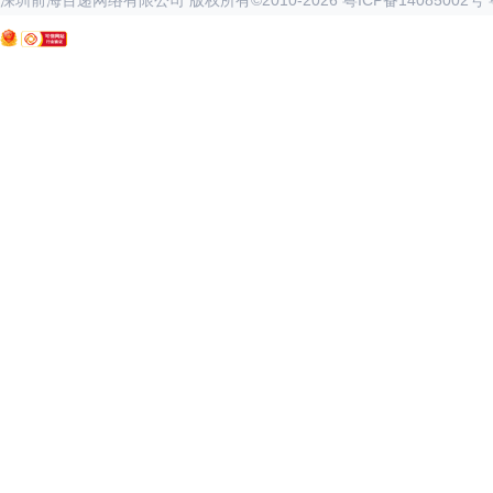
深圳前海百递网络有限公司 版权所有©2010-
2026
粤ICP备14085002号