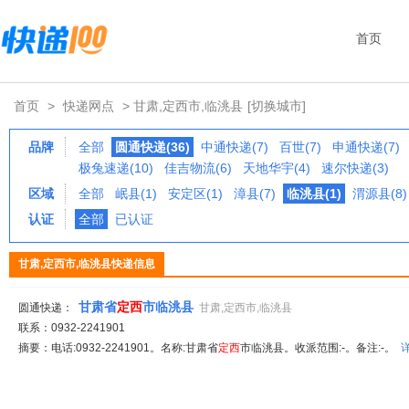
首页
首页
>
快递网点
> 甘肃,定西市,临洮县
[切换城市]
品牌
全部
圆通快递(36)
中通快递(7)
百世(7)
申通快递(7)
极兔速递(10)
佳吉物流(6)
天地华宇(4)
速尔快递(3)
区域
全部
岷县(1)
安定区(1)
漳县(7)
临洮县(1)
渭源县(8)
认证
全部
已认证
甘肃,定西市,临洮县快递信息
甘肃省
定西
市临洮县
圆通快递：
甘肃,定西市,临洮县
联系：0932-2241901
摘要：电话:0932-2241901。名称:甘肃省
定西
市临洮县。收派范围:-。备注:-。