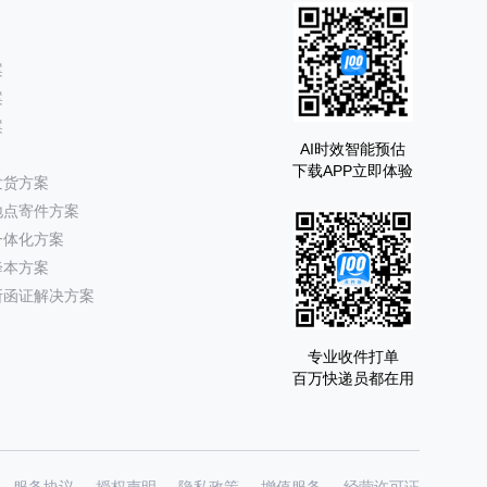
案
案
案
AI时效智能预估
下载APP立即体验
发货方案
地点寄件方案
一体化方案
降本方案
所函证解决方案
专业收件打单
百万快递员都在用