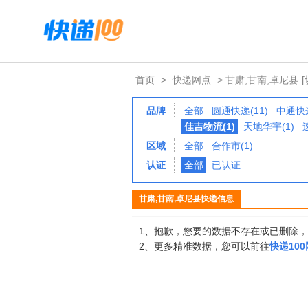
首页
>
快递网点
> 甘肃,甘南,卓尼县
品牌
全部
圆通快递(11)
中通快递
佳吉物流(1)
天地华宇(1)
区域
全部
合作市(1)
认证
全部
已认证
甘肃,甘南,卓尼县快递信息
1、抱歉，您要的数据不存在或已删除
2、更多精准数据，您可以前往
快递10