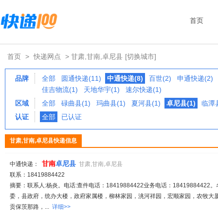
首页
首页
>
快递网点
> 甘肃,甘南,卓尼县
[切换城市]
品牌
全部
圆通快递(11)
中通快递(8)
百世(2)
申通快递(2)
佳吉物流(1)
天地华宇(1)
速尔快递(1)
区域
全部
碌曲县(1)
玛曲县(1)
夏河县(1)
卓尼县(1)
临潭县
认证
全部
已认证
甘肃,甘南,卓尼县快递信息
甘南
卓尼县
中通快递：
甘肃,甘南,卓尼县
联系：18419884422
摘要：联系人:杨炎。电话:查件电话：18419884422业务电话：18419884422。
委，县政府，统办大楼，政府家属楼，柳林家园，洮河祥园，宏顺家园，农牧大
贡保茨那路，...
详细>>