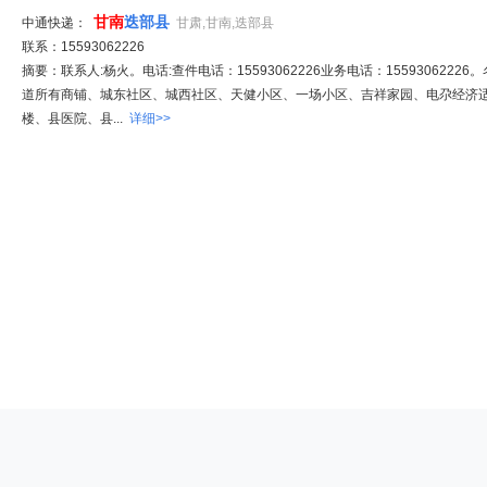
甘南
迭部县
中通快递：
甘肃,甘南,迭部县
联系：15593062226
摘要：联系人:杨火。电话:查件电话：15593062226业务电话：15593062226。
道所有商铺、城东社区、城西社区、天健小区、一场小区、吉祥家园、电尕经济
楼、县医院、县...
详细>>