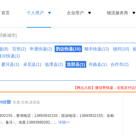
首页
个人用户
企业用户
物流服务商
[切换城市]
(8)
百世(2)
申通快递(2)
韵达快递(10)
顺丰快递(12)
德邦(10)
邮
速尔快递(1)
夏河县(1)
卓尼县(1)
临潭县(2)
迭部县(1)
舟曲县(1)
合作市(2)
【网点入驻】微信寄快递，在线支付运
H分部
甘肃,甘南,迭部县
2155，查询电话：13893932155，投诉电话：13893932155。名称:
注:-。传真:13893990282。...
详细>>