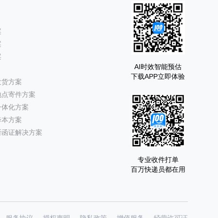
案
案
案
AI时效智能预估
下载APP立即体验
发货方案
地点寄件方案
一体化方案
降本方案
所函证解决方案
专业收件打单
百万快递员都在用