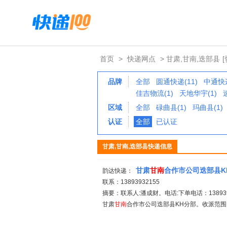
首页
>
快递网点
> 甘肃,甘南,迭部县
品牌
全部
圆通快递(11)
中通快递
佳吉物流(1)
天地华宇(1)
区域
全部
碌曲县(1)
玛曲县(1)
认证
全部
已认证
甘肃,甘南,迭部县快递信息
甘肃
甘南
合作市公司迭部县K
韵达快递：
联系：13893932155
摘要：联系人:潘成财。电话:下单电话：1389393
甘肃
甘南
合作市公司迭部县KH分部。收派范围:-。备