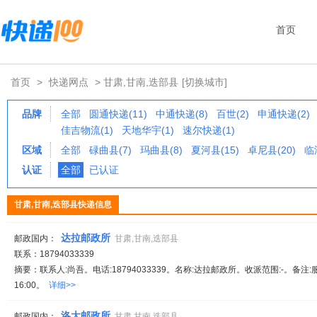
首页
首页
>
快递网点
> 甘肃,甘南,迭部县
[切换城市]
品牌
全部
圆通快递(11)
中通快递(8)
百世(2)
申通快递(2)
佳吉物流(1)
天地华宇(1)
速尔快递(1)
区域
全部
碌曲县(7)
玛曲县(8)
夏河县(15)
卓尼县(20)
临
认证
全部
已认证
甘肃,甘南,迭部县快递信息
达拉邮政所
邮政国内：
甘肃,甘南,迭部县
联系：18794033339
摘要：联系人:尚吾。电话:18794033339。名称:达拉邮政所。收派范围:-。备注:
16:00。
详细>>
洛大邮政所
邮政国内：
甘肃,甘南,迭部县