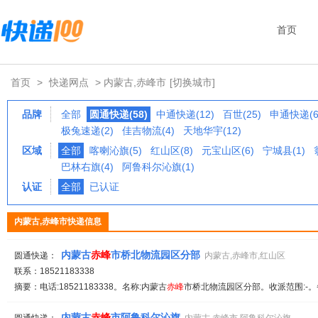
首页
首页
>
快递网点
> 内蒙古,赤峰市
[切换城市]
品牌
全部
圆通快递(58)
中通快递(12)
百世(25)
申通快递(6
极兔速递(2)
佳吉物流(4)
天地华宇(12)
区域
全部
喀喇沁旗(5)
红山区(8)
元宝山区(6)
宁城县(1)
巴林右旗(4)
阿鲁科尔沁旗(1)
认证
全部
已认证
内蒙古,赤峰市快递信息
内蒙古
赤峰
市桥北物流园区分部
圆通快递：
内蒙古,赤峰市,红山区
联系：18521183338
摘要：电话:18521183338。名称:内蒙古
赤峰
市桥北物流园区分部。收派范围:-。
内蒙古
赤峰
市阿鲁科尔沁旗