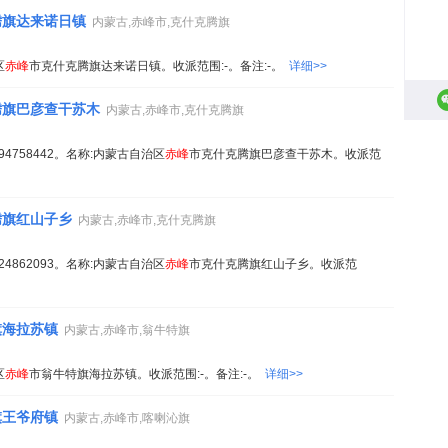
腾旗达来诺日镇
内蒙古,赤峰市,克什克腾旗
区
赤峰
市克什克腾旗达来诺日镇。收派范围:-。备注:-。
详细>>
腾旗巴彦查干苏木
内蒙古,赤峰市,克什克腾旗
13694758442。名称:内蒙古自治区
赤峰
市克什克腾旗巴彦查干苏木。收派范
腾旗红山子乡
内蒙古,赤峰市,克什克腾旗
13624862093。名称:内蒙古自治区
赤峰
市克什克腾旗红山子乡。收派范
旗海拉苏镇
内蒙古,赤峰市,翁牛特旗
区
赤峰
市翁牛特旗海拉苏镇。收派范围:-。备注:-。
详细>>
旗王爷府镇
内蒙古,赤峰市,喀喇沁旗