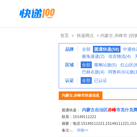
首页
>
快递网点
> 内蒙古,赤峰市
[切
品牌
全部
圆通快递(58)
中通快递
极兔速递(2)
佳吉物流(4)
区域
全部
喀喇沁旗(5)
红山区(8
巴林右旗(4)
阿鲁科尔沁旗(1
认证
全部
已认证
内蒙古,赤峰市快递信息
内蒙古自治区
赤峰
市克什克
圆通快递：
联系：15149111221
摘要：电话:15149111221,15149111221,
备注:-。
详细>>