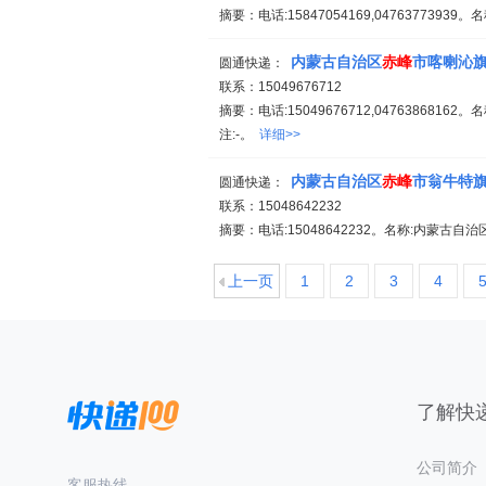
摘要：电话:15847054169,0476377393
内蒙古自治区
赤峰
市喀喇沁
圆通快递：
联系：15049676712
摘要：电话:15049676712,0476386816
注:-。
详细>>
内蒙古自治区
赤峰
市翁牛特
圆通快递：
联系：15048642232
摘要：电话:15048642232。名称:内蒙古自治
上一页
1
2
3
4
了解快递
公司简介
客服热线