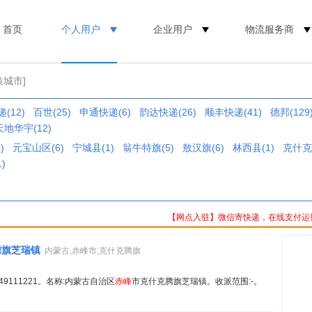
首页
个人用户
企业用户
物流服务商
换城市]
(12)
百世(25)
申通快递(6)
韵达快递(26)
顺丰快递(41)
德邦(129
天地华宇(12)
)
元宝山区(6)
宁城县(1)
翁牛特旗(5)
敖汉旗(6)
林西县(1)
克什克
)
【网点入驻】微信寄快递，在线支付运
腾旗芝瑞镇
内蒙古,赤峰市,克什克腾旗
15149111221。名称:内蒙古自治区
赤峰
市克什克腾旗芝瑞镇。收派范围:-。