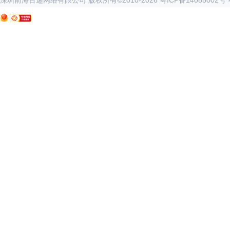
深圳前海百递网络有限公司 版权所有©2010-
2026
粤ICP备14085002号