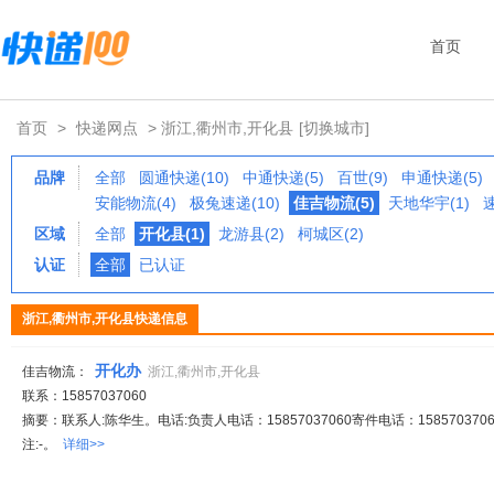
首页
首页
>
快递网点
> 浙江,衢州市,开化县
[切换城市]
品牌
全部
圆通快递(10)
中通快递(5)
百世(9)
申通快递(5)
安能物流(4)
极兔速递(10)
佳吉物流(5)
天地华宇(1)
区域
全部
开化县(1)
龙游县(2)
柯城区(2)
认证
全部
已认证
浙江,衢州市,开化县快递信息
开化办
佳吉物流：
浙江,衢州市,开化县
联系：15857037060
摘要：联系人:陈华生。电话:负责人电话：15857037060寄件电话：15857037
注:-。
详细>>