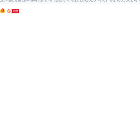
深圳前海百递网络有限公司 版权所有©2010-
2026
粤ICP备14085002号