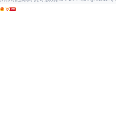
深圳前海百递网络有限公司 版权所有©2010-
2026
粤ICP备14085002号