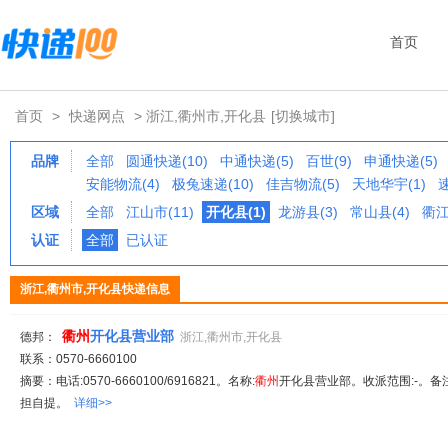
首页
首页
>
快递网点
> 浙江,衢州市,开化县
[切换城市]
品牌
全部
圆通快递(10)
中通快递(5)
百世(9)
申通快递(5)
安能物流(4)
极兔速递(10)
佳吉物流(5)
天地华宇(1)
区域
全部
江山市(11)
开化县(1)
龙游县(3)
常山县(4)
衢江
认证
全部
已认证
浙江,衢州市,开化县快递信息
衢
州
开化县营业部
德邦：
浙江,衢州市,开化县
联系：0570-6660100
摘要：电话:0570-6660100/6916821。名称:
衢
州
开化县营业部。收派范围:-。备注
担自提。
详细>>