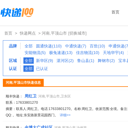
首页
首页
>
快递网点
> 河南,平顶山市
[切换城市]
品牌
全部
圆通快递(110)
中通快递(7)
百世(10)
申通快递(7
安能物流(5)
极兔速递(13)
佳吉物流(10)
天地华宇(4)
区域
全部
新华区(9)
湛河区(2)
鲁山县(1)
舞钢市(2)
宝丰县
认证
全部
已认证
河南,平顶山市快递信息
周红卫
顺丰快递：
河南,平顶山市,卫东区
联系：17633801270
摘要：联系人:周红卫。电话:17633801270。名称:周红卫。收派范围:全境。备注:服务
QQ: 。地址:东安路新景花园西门。
详细>>
金博大广成社区
顺丰快递：
河南,平顶山市,汝州市