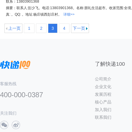
联系：13803901368
摘要：联系人:彭少飞。电话:13803901368。名称:朋礼生活超市。收派范围:全境。备
真: 。QQ: 。地址:杨庄镇西彭庄村。
详细>>
上一页
1
2
3
4
下一页
了解快递100
公司简介
客服热线
企业文化
400-000-0387
发展历程
核心产品
加入我们
关注我们
联系我们