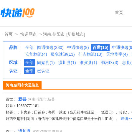
首页
首页
>
快递网点
> 河南,信阳市
[切换城市]
品牌
全部
圆通快递(230)
中通快递(9)
百世(15)
申通快递(9
安能物流(4)
极兔速递(13)
佳吉物流(13)
天地华宇(4)
区域
全部
固始县(1)
潢川县(1)
淮滨县(1)
浉河区(3)
息县(
认证
全部
已认证
河南,信阳市快递信息
新县
百世：
河南,信阳市,新县
联系：19839771181
摘要：；卡房乡；田铺乡；每周一派送（当天到件顺延至下一派送日）。传真: 。QQ
路西亚超市斜对面（电信与中国建设银行中间路口里走十米百世汇通）。
详细>>
潢川县
百世：
河南,信阳市,潢川县