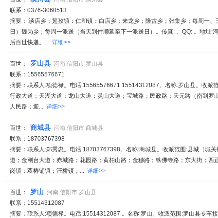
联系：0376-3060513
摘要：:谈店乡；踅孜镇：仁和镇：白店乡；来龙乡；隆古乡；张集乡；每周一、
日）魏岗乡；每周一派送（当天到件顺延至下一派送日）。传真: 。QQ: 。地址:
后百世快递。...
详细>>
罗山县
百世：
河南,信阳市,罗山县
联系：15565576671
摘要：联系人:项德禄。电话:15565576671 15514312087。名称:罗山县
行政大道；天湖大道；龙山大道；灵山大道；宝城路；民政路；天元路（南到罗
人民路；迎...
详细>>
商城县
百世：
河南,信阳市,商城县
联系：18703767398
摘要：联系人:郑秀忠。电话:18703767398。名称:商城县。收派范围:县城
道；金刚台大道；赤城路；花园路；黄柏山路；金穗路；铁佛寺路；东大街；西
岗镇；双椿铺镇；汪桥镇；...
详细>>
罗山
百世：
河南,信阳市,罗山县
联系：15514312087
摘要：联系人:项德禄。电话:15514312087 。名称:罗山。收派范围:罗山县