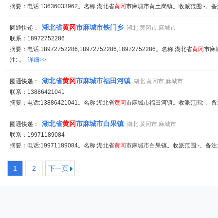
摘要：电话:13636033962。名称:湖北省
黄冈
市麻城市黄土岗镇。收派范围:-。备
湖北省
黄冈
市麻城市铁门乡
圆通快递：
湖北,黄冈市,麻城市
联系：18972752286
摘要：电话:18972752286,18972752286,18972752286。名称:湖北省
黄冈
市麻
注:-。
详细>>
湖北省
黄冈
市麻城市福田河镇
圆通快递：
湖北,黄冈市,麻城市
联系：13886421041
摘要：电话:13886421041。名称:湖北省
黄冈
市麻城市福田河镇。收派范围:-。备
湖北省
黄冈
市麻城市白果镇
圆通快递：
湖北,黄冈市,麻城市
联系：19971189084
摘要：电话:19971189084。名称:湖北省
黄冈
市麻城市白果镇。收派范围:-。备注
1
2
下一页