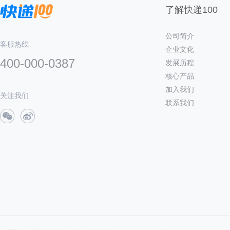
了解快递100
公司简介
客服热线
企业文化
400-000-0387
发展历程
核心产品
加入我们
关注我们
联系我们