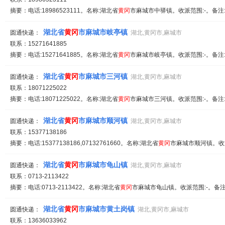
摘要：电话:18986523111。名称:湖北省
黄冈
市麻城市中驿镇。收派范围:-。备注
湖北省
黄冈
市麻城市岐亭镇
圆通快递：
湖北,黄冈市,麻城市
联系：15271641885
摘要：电话:15271641885。名称:湖北省
黄冈
市麻城市岐亭镇。收派范围:-。备注
湖北省
黄冈
市麻城市三河镇
圆通快递：
湖北,黄冈市,麻城市
联系：18071225022
摘要：电话:18071225022。名称:湖北省
黄冈
市麻城市三河镇。收派范围:-。备注
湖北省
黄冈
市麻城市顺河镇
圆通快递：
湖北,黄冈市,麻城市
联系：15377138186
摘要：电话:15377138186,07132761660。名称:湖北省
黄冈
市麻城市顺河镇。收派
湖北省
黄冈
市麻城市龟山镇
圆通快递：
湖北,黄冈市,麻城市
联系：0713-2113422
摘要：电话:0713-2113422。名称:湖北省
黄冈
市麻城市龟山镇。收派范围:-。备注
湖北省
黄冈
市麻城市黄土岗镇
圆通快递：
湖北,黄冈市,麻城市
联系：13636033962