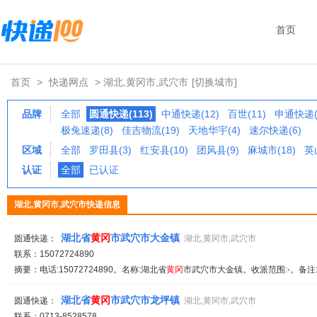
首页
首页
>
快递网点
> 湖北,黄冈市,武穴市
[切换城市]
品牌
全部
圆通快递(113)
中通快递(12)
百世(11)
申通快递(
极兔速递(8)
佳吉物流(19)
天地华宇(4)
速尔快递(6)
区域
全部
罗田县(3)
红安县(10)
团风县(9)
麻城市(18)
英
认证
全部
已认证
湖北,黄冈市,武穴市快递信息
湖北省
黄冈
市武穴市大金镇
圆通快递：
湖北,黄冈市,武穴市
联系：15072724890
摘要：电话:15072724890。名称:湖北省
黄冈
市武穴市大金镇。收派范围:-。备注
湖北省
黄冈
市武穴市龙坪镇
圆通快递：
湖北,黄冈市,武穴市
联系：0713-8528578