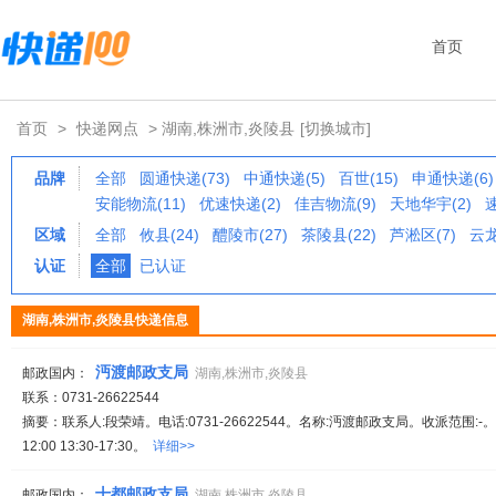
首页
首页
>
快递网点
> 湖南,株洲市,炎陵县
[切换城市]
品牌
全部
圆通快递(73)
中通快递(5)
百世(15)
申通快递(6)
安能物流(11)
优速快递(2)
佳吉物流(9)
天地华宇(2)
区域
全部
攸县(24)
醴陵市(27)
茶陵县(22)
芦淞区(7)
云龙
认证
全部
已认证
湖南,株洲市,炎陵县快递信息
沔渡邮政支局
邮政国内：
湖南,株洲市,炎陵县
联系：0731-26622544
摘要：联系人:段荣靖。电话:0731-26622544。名称:沔渡邮政支局。收派范围:-
12:00 13:30-17:30。
详细>>
十都邮政支局
邮政国内：
湖南,株洲市,炎陵县