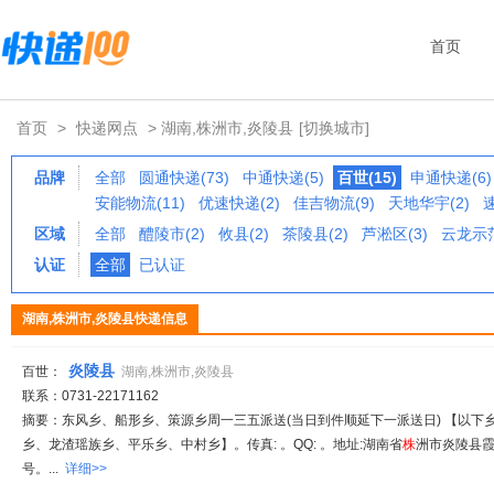
首页
首页
>
快递网点
> 湖南,株洲市,炎陵县
[切换城市]
品牌
全部
圆通快递(73)
中通快递(5)
百世(15)
申通快递(6)
安能物流(11)
优速快递(2)
佳吉物流(9)
天地华宇(2)
区域
全部
醴陵市(2)
攸县(2)
茶陵县(2)
芦淞区(3)
云龙示范
认证
全部
已认证
湖南,株洲市,炎陵县快递信息
炎陵县
百世：
湖南,株洲市,炎陵县
联系：0731-22171162
摘要：东风乡、船形乡、策源乡周一三五派送(当日到件顺延下一派送日) 【以下乡
乡、龙渣瑶族乡、平乐乡、中村乡】。传真: 。QQ: 。地址:湖南省
株
洲市炎陵县霞
号。...
详细>>