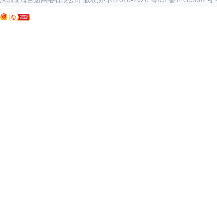
深圳前海百递网络有限公司 版权所有©2010-
2026
粤ICP备14085002号