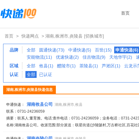
首页
首页
>
快递网点
> 湖南,株洲市,炎陵县
[切换城市]
品牌
全部
圆通快递(73)
中通快递(5)
百世(15)
申通快递(6)
安能物流(11)
优速快递(2)
佳吉物流(9)
天地华宇(2)
区域
全部
攸县(1)
醴陵市(1)
茶陵县(1)
芦淞区(1)
云龙示范
认证
全部
已认证
湖南,株洲市,炎陵县快递信息
湖南攸县公司
申通快递：
湖南,株洲市,攸县
联系：0731-24236059
摘要：联系人:董育雅。电话:查件电话：0731-24236059；业务电话：0731-2423
名称:湖南攸县公司。收派范围:部分派送：联星街道(沙陵陂村,万古桥社区,百花社
湖南炎陵公司
申通快递：
湖南,株洲市,炎陵县