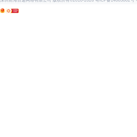
深圳前海百递网络有限公司 版权所有©2010-
2026
粤ICP备14085002号