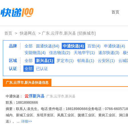
首页
首页
>
快递网点
> 广东,云浮市,新兴县
[切换城市]
品牌
全部
圆通快递(84)
中通快递(4)
百世(4)
申通快递(4)
安能物流(4)
佳吉物流(2)
天地华宇(1)
速尔快递(3)
极
区域
全部
新兴县(1)
罗定市(1)
郁南县(1)
云安区(1)
云城区
认证
全部
已认证
广东,云浮市,新兴县快递信息
云
浮新兴县
中通快递：
广东,云浮市,新兴县
联系：18818980666
摘要：联系人:袁先生。电话:查件电话：18818980666业务电话：0766-660571
城内、新城工业区、东瑶开发区、凤凰工业区、陇塘工业区、黄岗工业区、洞口
送）。 ...
详细>>