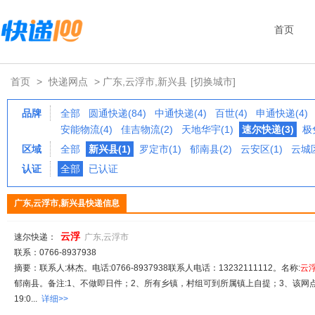
首页
首页
>
快递网点
> 广东,云浮市,新兴县
[切换城市]
品牌
全部
圆通快递(84)
中通快递(4)
百世(4)
申通快递(4)
安能物流(4)
佳吉物流(2)
天地华宇(1)
速尔快递(3)
极
区域
全部
新兴县(1)
罗定市(1)
郁南县(2)
云安区(1)
云城区
认证
全部
已认证
广东,云浮市,新兴县快递信息
云
浮
速尔快递：
广东,云浮市
联系：0766-8937938
摘要：联系人:林杰。电话:0766-8937938联系人电话：13232111112。名称:
云
郁南县。备注:1、不做即日件；2、所有乡镇，村组可到所属镇上自提；3、该网
19:0...
详细>>