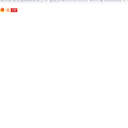
深圳前海百递网络有限公司 版权所有©2010-
2026
粤ICP备14085002号