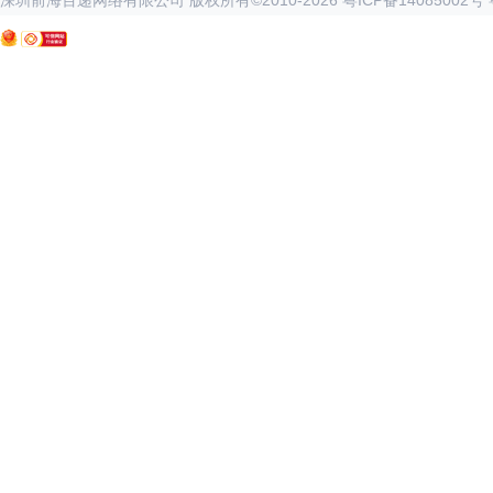
深圳前海百递网络有限公司 版权所有©2010-
2026
粤ICP备14085002号