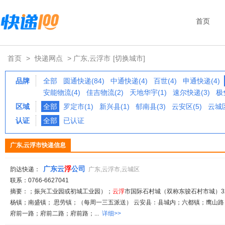
首页
首页
>
快递网点
> 广东,云浮市
[切换城市]
品牌
全部
圆通快递(84)
中通快递(4)
百世(4)
申通快递(4)
安能物流(4)
佳吉物流(2)
天地华宇(1)
速尔快递(3)
极
区域
全部
罗定市(1)
新兴县(1)
郁南县(3)
云安区(5)
云城区
认证
全部
已认证
广东,云浮市快递信息
广东云
浮
公司
韵达快递：
广东,云浮市,云城区
联系：0766-6627041
摘要：；振兴工业园或初城工业园）；
云
浮
市国际石村城（双称东骏石村市城）3
杨镇；南盛镇； 思劳镇；（每周一三五派送） 云安县：县城内；六都镇；鹰山
府前一路；府前二路；府前路；...
详细>>