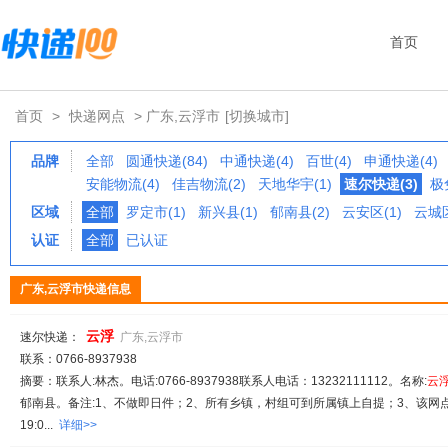
首页
首页
>
快递网点
> 广东,云浮市
[切换城市]
品牌
全部
圆通快递(84)
中通快递(4)
百世(4)
申通快递(4)
安能物流(4)
佳吉物流(2)
天地华宇(1)
速尔快递(3)
极
区域
全部
罗定市(1)
新兴县(1)
郁南县(2)
云安区(1)
云城区
认证
全部
已认证
广东,云浮市快递信息
云
浮
速尔快递：
广东,云浮市
联系：0766-8937938
摘要：联系人:林杰。电话:0766-8937938联系人电话：13232111112。名称:
云
郁南县。备注:1、不做即日件；2、所有乡镇，村组可到所属镇上自提；3、该网
19:0...
详细>>