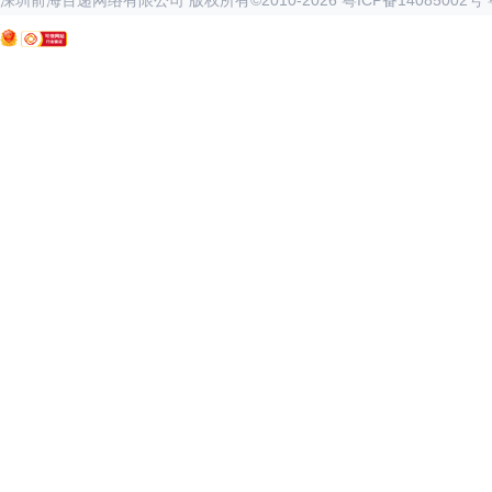
深圳前海百递网络有限公司 版权所有©2010-
2026
粤ICP备14085002号