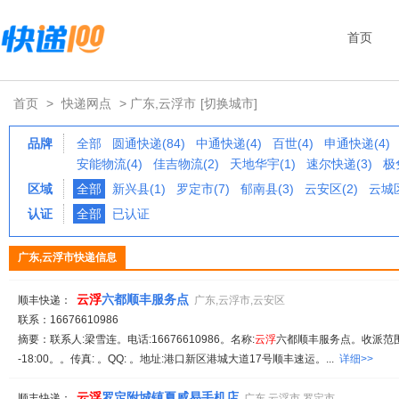
首页
首页
>
快递网点
> 广东,云浮市
[切换城市]
品牌
全部
圆通快递(84)
中通快递(4)
百世(4)
申通快递(4)
安能物流(4)
佳吉物流(2)
天地华宇(1)
速尔快递(3)
极
区域
全部
新兴县(1)
罗定市(7)
郁南县(3)
云安区(2)
云城区
认证
全部
已认证
广东,云浮市快递信息
云
浮
六都顺丰服务点
顺丰快递：
广东,云浮市,云安区
联系：16676610986
摘要：联系人:梁雪连。电话:16676610986。名称:
云
浮
六都顺丰服务点。收派范围:
-18:00。。传真: 。QQ: 。地址:港口新区港城大道17号顺丰速运。...
详细>>
云
浮
罗定附城镇夏威易手机店
顺丰快递：
广东,云浮市,罗定市