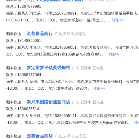
联系：15207679991
摘要：联系人:何汝易。电话:15207679991。名称:
云
浮
罗定附城镇夏威易手机店。
09:00--21:00。。传真: 。QQ: 。地址:新乐新街一路2号之二。...
详细>>
名都食品商行
顺丰快递：
广东,云浮市,郁南县
联系：18148856051
摘要：联系人:李嘉华。电话:18148856051。名称:名都食品商行。收派范围:全境。备
真: 。QQ: 。地址:碧桂园西江府17座105商铺名都食品商行。
详细>>
罗定市罗平镇黄强饲料
顺丰快递：
广东,云浮市,云城区
联系：15088177064
摘要：联系人:黄强。电话:15088177064。名称:罗定市罗平镇黄强饲料。收派范围
-18:00。。传真: 。QQ: 。地址:黄牛木砖厂路96号。
详细>>
新兴果园路佰佳宜商店
顺丰快递：
广东,云浮市,新兴县
联系：15360355141
摘要：联系人:丘文胜。电话:15360355141。名称:新兴果园路佰佳宜商店。收派范
-18:00。。传真: 。QQ: 。地址:果园路26号即中药学校东区对面佰佳宜商店。
详
云英食品商店
顺丰快递：
广东,云浮市,云安区