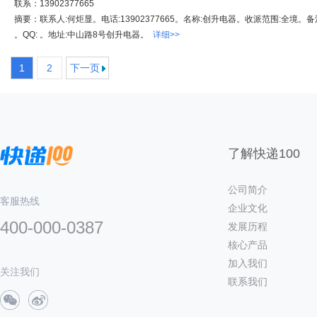
联系：13902377665
摘要：联系人:何炬显。电话:13902377665。名称:创升电器。收派范围:全境。备注:服
。QQ: 。地址:中山路8号创升电器。
详细>>
1
2
下一页
了解快递100
公司简介
客服热线
企业文化
400-000-0387
发展历程
核心产品
加入我们
关注我们
联系我们