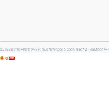
深圳前海百递网络有限公司 版权所有©2010-
2026
粤ICP备14085002号