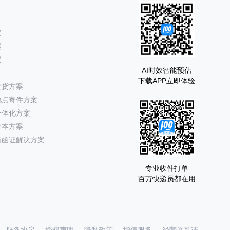
案
案
案
AI时效智能预估
下载APP立即体验
发货方案
地点寄件方案
一体化方案
降本方案
所函证解决方案
专业收件打单
百万快递员都在用