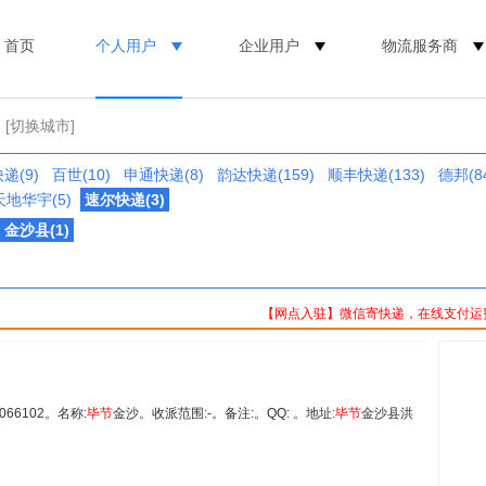
首页
个人用户
企业用户
物流服务商
[切换城市]
递(9)
百世(10)
申通快递(8)
韵达快递(159)
顺丰快递(133)
德邦(8
天地华宇(5)
速尔快递(3)
金沙县(1)
【网点入驻】微信寄快递，在线支付运
66102。名称:
毕
节
金沙。收派范围:-。备注:。QQ: 。地址:
毕
节
金沙县洪