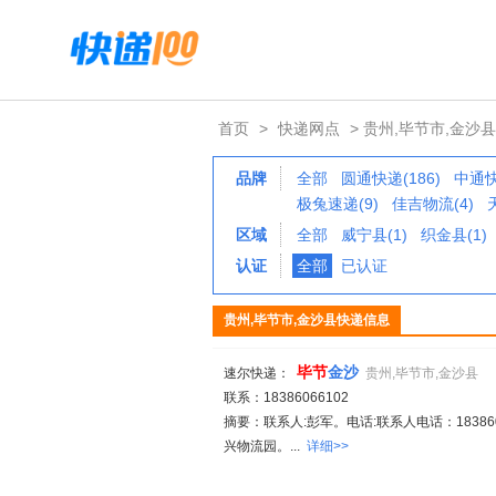
首页
>
快递网点
> 贵州,毕节市,金沙县
品牌
全部
圆通快递(186)
中通快
极兔速递(9)
佳吉物流(4)
区域
全部
威宁县(1)
织金县(1)
认证
全部
已认证
贵州,毕节市,金沙县快递信息
毕
节
金沙
速尔快递：
贵州,毕节市,金沙县
联系：18386066102
摘要：联系人:彭军。电话:联系人电话：183860
兴物流园。...
详细>>