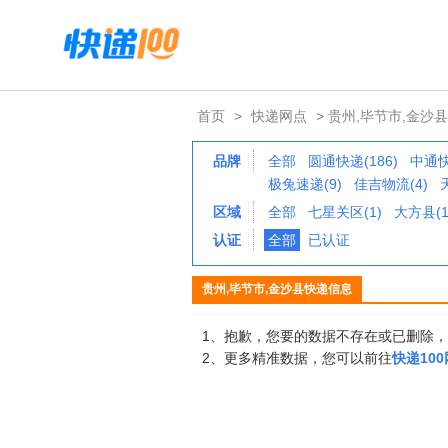
首页
>
快递网点
> 贵州,毕节市,金沙县
品牌
全部
圆通快递(186)
中通快
极兔速递(9)
佳吉物流(4)
区域
全部
七星关区(1)
大方县(1
认证
全部
已认证
贵州,毕节市,金沙县快递信息
1、抱歉，您要的数据不存在或已删除
2、更多精准数据，您可以前往
快递10