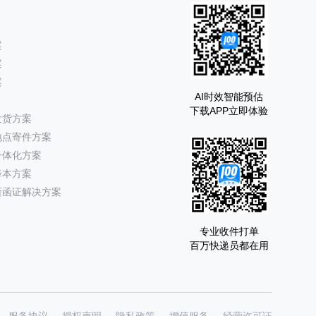
案
案
案
AI时效智能预估
下载APP立即体验
发货方案
地点寄件方案
一体化方案
降本方案
所函证解决方案
专业收件打单
百万快递员都在用