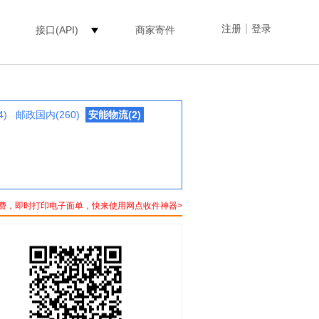
|
注册
登录
接口(API)
商家寄件
4)
邮政国内(260)
安能物流(2)
费，即时打印电子面单，快来使用网点收件神器>