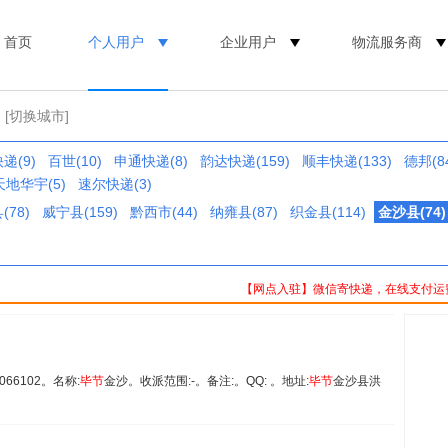
首页
个人用户
企业用户
物流服务商
[切换城市]
递(9)
百世(10)
申通快递(8)
韵达快递(159)
顺丰快递(133)
德邦(8
天地华宇(5)
速尔快递(3)
(78)
威宁县(159)
黔西市(44)
纳雍县(87)
织金县(114)
金沙县(74)
【网点入驻】微信寄快递，在线支付运
66102。名称:
毕
节
金沙。收派范围:-。备注:。QQ: 。地址:
毕
节
金沙县洪