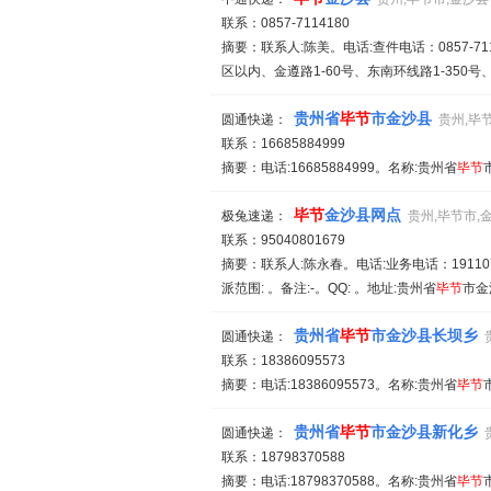
联系：0857-7114180
摘要：联系人:陈美。电话:查件电话：0857-7114
区以内、金遵路1-60号、东南环线路1-350号、长
贵州省
毕
节
市金沙县
圆通快递：
贵州,毕
联系：16685884999
摘要：电话:16685884999。名称:贵州省
毕
节
毕
节
金沙县网点
极兔速递：
贵州,毕节市,
联系：95040801679
摘要：联系人:陈永春。电话:业务电话：1911077
派范围: 。备注:-。QQ: 。地址:贵州省
毕
节
市金
贵州省
毕
节
市金沙县长坝乡
圆通快递：
联系：18386095573
摘要：电话:18386095573。名称:贵州省
毕
节
贵州省
毕
节
市金沙县新化乡
圆通快递：
联系：18798370588
摘要：电话:18798370588。名称:贵州省
毕
节