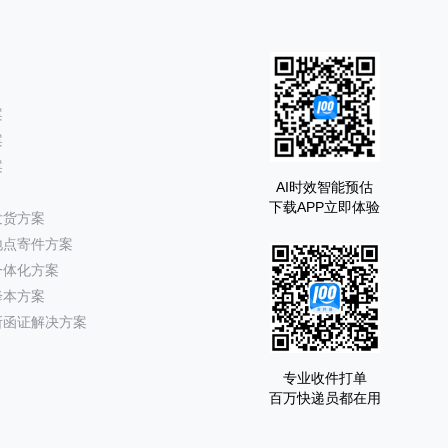
案
案
案
AI时效智能预估
下载APP立即体验
发货方案
地点寄件方案
一体化方案
降本方案
所函证解决方案
专业收件打单
百万快递员都在用