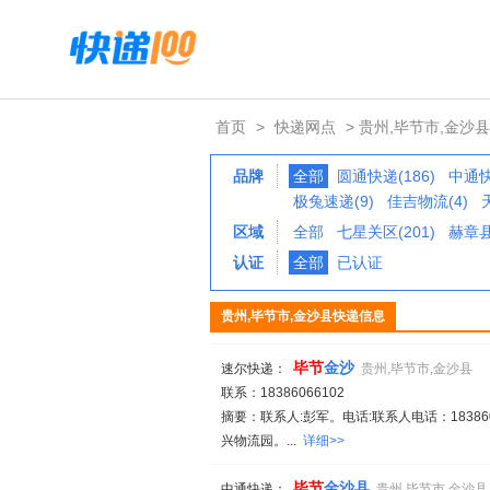
首页
>
快递网点
> 贵州,毕节市,金沙县
品牌
全部
圆通快递(186)
中通快
极兔速递(9)
佳吉物流(4)
区域
全部
七星关区(201)
赫章县
认证
全部
已认证
贵州,毕节市,金沙县快递信息
毕
节
金沙
速尔快递：
贵州,毕节市,金沙县
联系：18386066102
摘要：联系人:彭军。电话:联系人电话：183860
兴物流园。...
详细>>
毕
节
金沙县
中通快递：
贵州,毕节市,金沙县