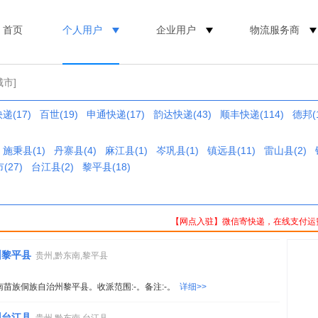
首页
个人用户
企业用户
物流服务商
城市]
递(17)
百世(19)
申通快递(17)
韵达快递(43)
顺丰快递(114)
德邦(1
施秉县(1)
丹寨县(4)
麻江县(1)
岑巩县(1)
镇远县(11)
雷山县(2)
(27)
台江县(2)
黎平县(18)
【网点入驻】微信寄快递，在线支付运
州黎平县
贵州,黔东南,黎平县
南苗族侗族自治州黎平县。收派范围:-。备注:-。
详细>>
州台江县