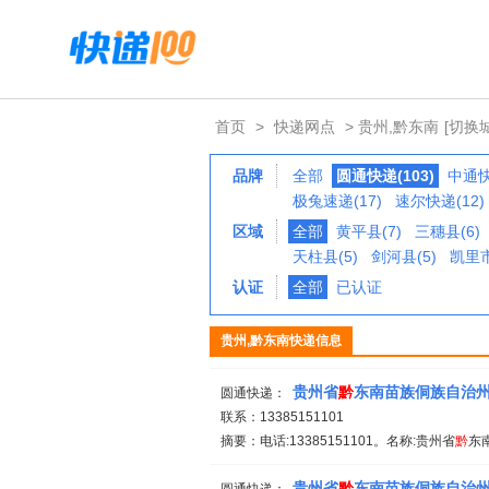
首页
>
快递网点
> 贵州,黔东南
[切换
品牌
全部
圆通快递(103)
中通快
极兔速递(17)
速尔快递(12)
区域
全部
黄平县(7)
三穗县(6)
天柱县(5)
剑河县(5)
凯里市
认证
全部
已认证
贵州,黔东南快递信息
贵州省
黔
东南苗族侗族自治
圆通快递：
联系：13385151101
摘要：电话:13385151101。名称:贵州省
黔
东
贵州省
黔
东南苗族侗族自治