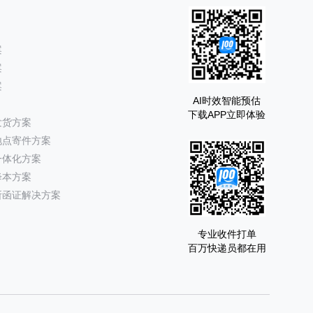
案
案
案
AI时效智能预估
下载APP立即体验
发货方案
地点寄件方案
一体化方案
降本方案
所函证解决方案
专业收件打单
百万快递员都在用