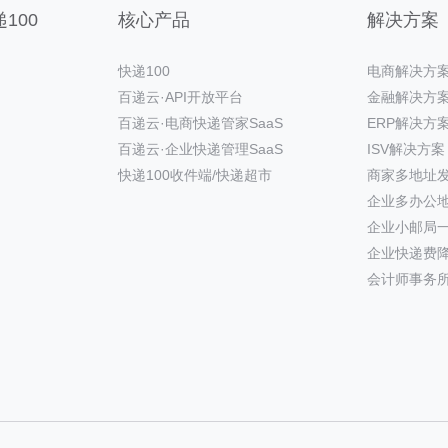
100
核心产品
解决方案
快递100
电商解决方
百递云·API开放平台
金融解决方
百递云·电商快递管家SaaS
ERP解决方
百递云·企业快递管理SaaS
ISV解决方案
快递100收件端/快递超市
商家多地址
企业多办公
企业小邮局
企业快递费
会计师事务