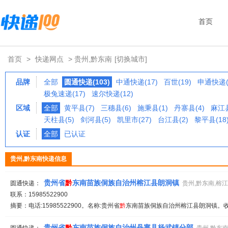
首页
首页
>
快递网点
> 贵州,黔东南
[切换城市]
品牌
全部
圆通快递(103)
中通快递(17)
百世(19)
申通快递(
极兔速递(17)
速尔快递(12)
区域
全部
黄平县(7)
三穗县(6)
施秉县(1)
丹寨县(4)
麻江县
天柱县(5)
剑河县(5)
凯里市(27)
台江县(2)
黎平县(18
认证
全部
已认证
贵州,黔东南快递信息
贵州省
黔
东南苗族侗族自治州榕江县朗洞镇
圆通快递：
贵州,黔东南,榕
联系：15985522900
摘要：电话:15985522900。名称:贵州省
黔
东南苗族侗族自治州榕江县朗洞镇。收派
贵州省
黔
东南苗族侗族自治州丹寨县杨武镇分部