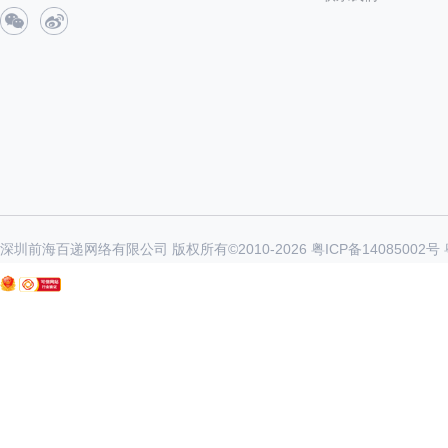
深圳前海百递网络有限公司 版权所有©2010-
2026
粤ICP备14085002号